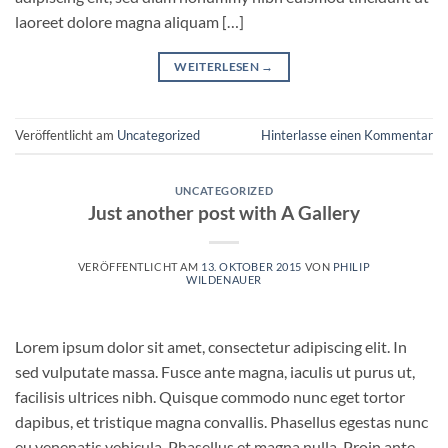
laoreet dolore magna aliquam […]
WEITERLESEN
→
Veröffentlicht am
Uncategorized
Hinterlasse einen Kommentar
UNCATEGORIZED
Just another post with A Gallery
VERÖFFENTLICHT AM
13. OKTOBER 2015
VON
PHILIP
WILDENAUER
Lorem ipsum dolor sit amet, consectetur adipiscing elit. In
sed vulputate massa. Fusce ante magna, iaculis ut purus ut,
facilisis ultrices nibh. Quisque commodo nunc eget tortor
dapibus, et tristique magna convallis. Phasellus egestas nunc
eu venenatis vehicula. Phasellus et magna nulla. Proin ante