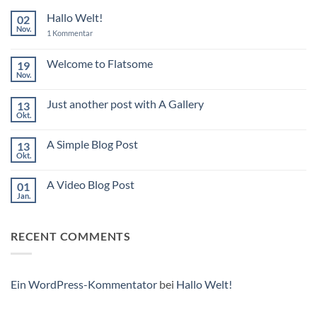
Hallo Welt!
02
Nov.
zu
1 Kommentar
Hallo
Welt!
Welcome to Flatsome
19
Nov.
Keine
Kommentare
zu
Just another post with A Gallery
13
Welcome
to
Okt.
Keine
Flatsome
Kommentare
zu
A Simple Blog Post
13
Just
another
Okt.
Keine
post
Kommentare
with
zu
A
A Video Blog Post
01
A
Gallery
Simple
Jan.
Keine
Blog
Kommentare
Post
zu
A
RECENT COMMENTS
Video
Blog
Post
Ein WordPress-Kommentator
bei
Hallo Welt!