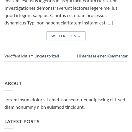
insitam; est usus legentis in iis qui facit eorum claritatem.
Investigationes demonstraverunt lectores legere me lius
quod ii legunt saepius. Claritas est etiam processus
dynamicus Typi non habent claritatem insitam; est […]
WEITERLESEN
→
Veröffentlicht am
Uncategorized
Hinterlasse einen Kommentar
ABOUT
Lorem ipsum dolor sit amet, consectetuer adipiscing elit, sed
diam nonummy nibh euismod tincidunt.
LATEST POSTS