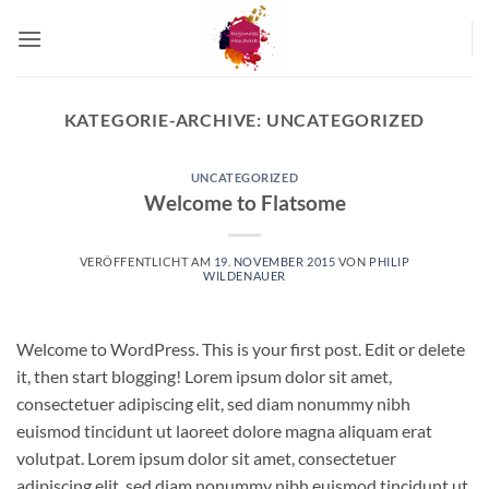
Zum
Inhalt
springen
KATEGORIE-ARCHIVE:
UNCATEGORIZED
UNCATEGORIZED
Welcome to Flatsome
VERÖFFENTLICHT AM
19. NOVEMBER 2015
VON
PHILIP
WILDENAUER
Welcome to WordPress. This is your first post. Edit or delete
it, then start blogging! Lorem ipsum dolor sit amet,
consectetuer adipiscing elit, sed diam nonummy nibh
euismod tincidunt ut laoreet dolore magna aliquam erat
volutpat. Lorem ipsum dolor sit amet, consectetuer
adipiscing elit, sed diam nonummy nibh euismod tincidunt ut