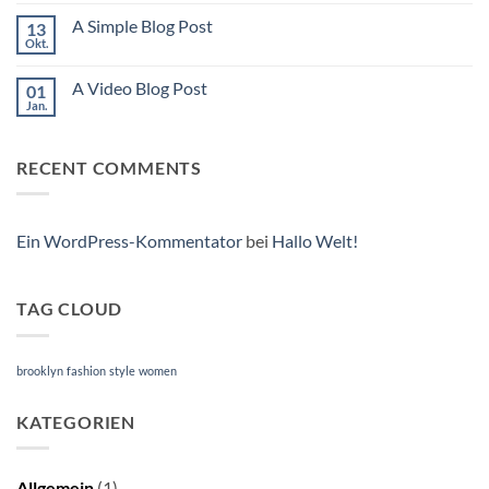
Kommentare
zu
A Simple Blog Post
13
Just
another
Okt.
Keine
post
Kommentare
with
zu
A
A Video Blog Post
01
A
Gallery
Simple
Jan.
Keine
Blog
Kommentare
Post
zu
A
RECENT COMMENTS
Video
Blog
Post
Ein WordPress-Kommentator
bei
Hallo Welt!
TAG CLOUD
brooklyn
fashion
style
women
KATEGORIEN
Allgemein
(1)