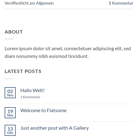
Veröffentlicht am
Allgemein
1
Kommentar
ABOUT
Lorem ipsum dolor sit amet, consectetuer adipiscing elit, sed
diam nonummy nibh euismod tincidunt.
LATEST POSTS
Hallo Welt!
02
Nov.
zu
1 Kommentar
Hallo
Welt!
Welcome to Flatsome
19
Nov.
Keine
Kommentare
zu
Just another post with A Gallery
13
Welcome
to
Okt.
Keine
Flatsome