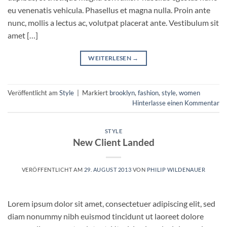
eu venenatis vehicula. Phasellus et magna nulla. Proin ante
nunc, mollis a lectus ac, volutpat placerat ante. Vestibulum sit
amet […]
WEITERLESEN
→
Veröffentlicht am
Style
|
Markiert
brooklyn
,
fashion
,
style
,
women
Hinterlasse einen Kommentar
STYLE
New Client Landed
VERÖFFENTLICHT AM
29. AUGUST 2013
VON
PHILIP WILDENAUER
Lorem ipsum dolor sit amet, consectetuer adipiscing elit, sed
diam nonummy nibh euismod tincidunt ut laoreet dolore