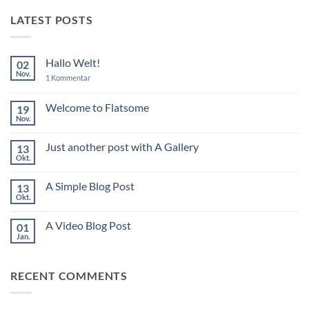
LATEST POSTS
Hallo Welt!
02
Nov.
zu
1 Kommentar
Hallo
Welt!
Welcome to Flatsome
19
Nov.
Keine
Kommentare
zu
Just another post with A Gallery
13
Welcome
to
Okt.
Keine
Flatsome
Kommentare
zu
A Simple Blog Post
13
Just
another
Okt.
Keine
post
Kommentare
with
zu
A
A Video Blog Post
01
A
Gallery
Simple
Jan.
Keine
Blog
Kommentare
Post
zu
A
RECENT COMMENTS
Video
Blog
Post