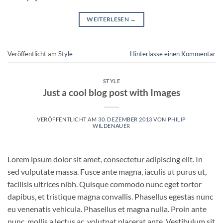
WEITERLESEN
→
Veröffentlicht am
Style
Hinterlasse einen Kommentar
STYLE
Just a cool blog post with Images
VERÖFFENTLICHT AM
30. DEZEMBER 2013
VON
PHILIP
WILDENAUER
Lorem ipsum dolor sit amet, consectetur adipiscing elit. In
sed vulputate massa. Fusce ante magna, iaculis ut purus ut,
facilisis ultrices nibh. Quisque commodo nunc eget tortor
dapibus, et tristique magna convallis. Phasellus egestas nunc
eu venenatis vehicula. Phasellus et magna nulla. Proin ante
nunc, mollis a lectus ac, volutpat placerat ante. Vestibulum sit