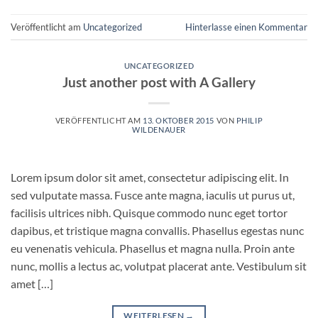
Veröffentlicht am
Uncategorized
Hinterlasse einen Kommentar
UNCATEGORIZED
Just another post with A Gallery
VERÖFFENTLICHT AM
13. OKTOBER 2015
VON
PHILIP
WILDENAUER
Lorem ipsum dolor sit amet, consectetur adipiscing elit. In
sed vulputate massa. Fusce ante magna, iaculis ut purus ut,
facilisis ultrices nibh. Quisque commodo nunc eget tortor
dapibus, et tristique magna convallis. Phasellus egestas nunc
eu venenatis vehicula. Phasellus et magna nulla. Proin ante
nunc, mollis a lectus ac, volutpat placerat ante. Vestibulum sit
amet […]
WEITERLESEN
→