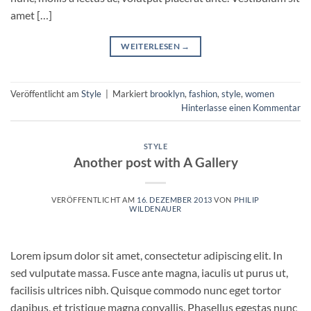
amet […]
WEITERLESEN
→
Veröffentlicht am
Style
|
Markiert
brooklyn
,
fashion
,
style
,
women
Hinterlasse einen Kommentar
STYLE
Another post with A Gallery
VERÖFFENTLICHT AM
16. DEZEMBER 2013
VON
PHILIP
WILDENAUER
Lorem ipsum dolor sit amet, consectetur adipiscing elit. In
sed vulputate massa. Fusce ante magna, iaculis ut purus ut,
facilisis ultrices nibh. Quisque commodo nunc eget tortor
dapibus, et tristique magna convallis. Phasellus egestas nunc