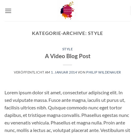
Zum
Inhalt
springen
KATEGORIE-ARCHIVE:
STYLE
STYLE
A Video Blog Post
VERÖFFENTLICHT AM
1. JANUAR 2014
VON
PHILIP WILDENAUER
Lorem ipsum dolor sit amet, consectetur adipiscing elit. In
sed vulputate massa. Fusce ante magna, iaculis ut purus ut,
facilisis ultrices nibh. Quisque commodo nunc eget tortor
dapibus, et tristique magna convallis. Phasellus egestas nunc
eu venenatis vehicula. Phasellus et magna nulla. Proin ante
nunc, mollis a lectus ac, volutpat placerat ante. Vestibulum sit