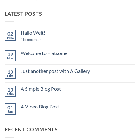
LATEST POSTS
Hallo Welt!
02
Nov.
zu
1 Kommentar
Hallo
Welt!
Welcome to Flatsome
19
Nov.
Keine
Kommentare
zu
Just another post with A Gallery
13
Welcome
to
Okt.
Keine
Flatsome
Kommentare
zu
A Simple Blog Post
13
Just
another
Okt.
Keine
post
Kommentare
with
zu
A
A Video Blog Post
01
A
Gallery
Simple
Jan.
Keine
Blog
Kommentare
Post
zu
A
RECENT COMMENTS
Video
Blog
Post