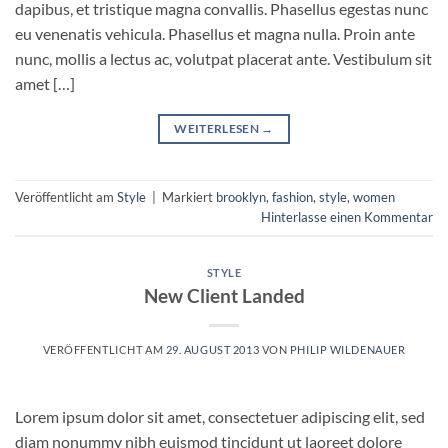
dapibus, et tristique magna convallis. Phasellus egestas nunc
eu venenatis vehicula. Phasellus et magna nulla. Proin ante
nunc, mollis a lectus ac, volutpat placerat ante. Vestibulum sit
amet […]
WEITERLESEN
→
Veröffentlicht am
Style
|
Markiert
brooklyn
,
fashion
,
style
,
women
Hinterlasse einen Kommentar
STYLE
New Client Landed
VERÖFFENTLICHT AM
29. AUGUST 2013
VON
PHILIP WILDENAUER
Lorem ipsum dolor sit amet, consectetuer adipiscing elit, sed
diam nonummy nibh euismod tincidunt ut laoreet dolore