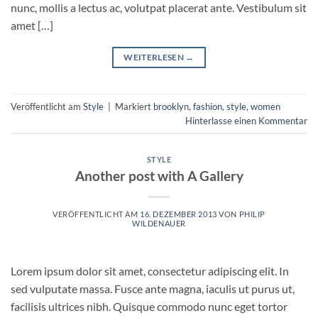
nunc, mollis a lectus ac, volutpat placerat ante. Vestibulum sit
amet […]
WEITERLESEN
→
Veröffentlicht am
Style
|
Markiert
brooklyn
,
fashion
,
style
,
women
Hinterlasse einen Kommentar
STYLE
Another post with A Gallery
VERÖFFENTLICHT AM
16. DEZEMBER 2013
VON
PHILIP
WILDENAUER
Lorem ipsum dolor sit amet, consectetur adipiscing elit. In
sed vulputate massa. Fusce ante magna, iaculis ut purus ut,
facilisis ultrices nibh. Quisque commodo nunc eget tortor