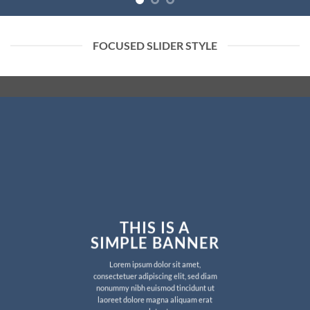
FOCUSED SLIDER STYLE
THIS IS A
SIMPLE BANNER
Lorem ipsum dolor sit amet,
consectetuer adipiscing elit, sed diam
nonummy nibh euismod tincidunt ut
laoreet dolore magna aliquam erat