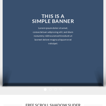
THIS IS A
SIMPLE BANNER
Lorem ipsum dolor sit amet,
consectetuer adipiscing elit, sed diam
nonummy nibh euismod tincidunt ut
laoreet dolore magna aliquam erat
volutpat.
FREE SCROLL SHADOW SLIDER