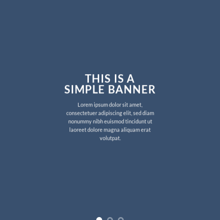
THIS IS A
SIMPLE BANNER
Lorem ipsum dolor sit amet,
consectetuer adipiscing elit, sed diam
nonummy nibh euismod tincidunt ut
laoreet dolore magna aliquam erat
volutpat.