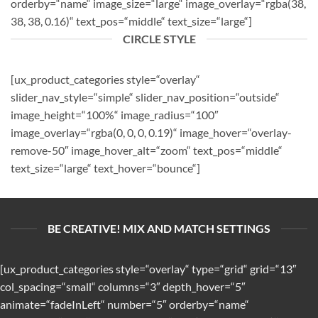
orderby=“name“ image_size=“large“ image_overlay=“rgba(38,
38, 38, 0.16)“ text_pos=“middle“ text_size=“large“]
CIRCLE STYLE
[ux_product_categories style=“overlay“
slider_nav_style=“simple“ slider_nav_position=“outside“
image_height=“100%“ image_radius=“100″
image_overlay=“rgba(0, 0, 0, 0.19)“ image_hover=“overlay-
remove-50″ image_hover_alt=“zoom“ text_pos=“middle“
text_size=“large“ text_hover=“bounce“]
BE CREATIVE! MIX AND MATCH SETTINGS
[ux_product_categories style=“overlay“ type=“grid“ grid=“13″
col_spacing=“small“ columns=“3″ depth_hover=“5″
animate=“fadeInLeft“ number=“5″ orderby=“name“