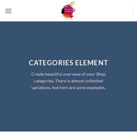
Zum
Inhalt
springen
CATEGORIES ELEMENT
Create beautiful overview of your Shop
categories. There is almost unlimited
variations, but here are some examples.