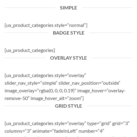
SIMPLE
[ux_product_categories style=“normal“]
BADGE STYLE
[ux_product_categories]
OVERLAY STYLE
[ux_product_categories style=“overlay“
slider_nav_style=“simple“ slider_nav_position=“outside“
image_overlay=“rgba(0, 0, 0, 0.19)“ image_hover=“overlay-
remove-50″ image_hover_alt=“zoom“]
GRID STYLE
[ux_product_categories style=“overlay“ type=“grid“ grid=“3″
columns=“3″ animate=“fadeInLeft“ number=“4″